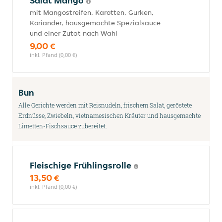
Salat Mango
mit Mangostreifen, Karotten, Gurken,
Koriander, hausgemachte Spezialsauce
und einer Zutat nach Wahl
9,00 €
inkl. Pfand (0,00 €)
Bun
Alle Gerichte werden mit Reisnudeln, frischem Salat, geröstete
Erdnüsse, Zwiebeln, vietnamesischen Kräuter und hausgemachte
Limetten-Fischsauce zubereitet.
Fleischige Frühlingsrolle
13,50 €
inkl. Pfand (0,00 €)